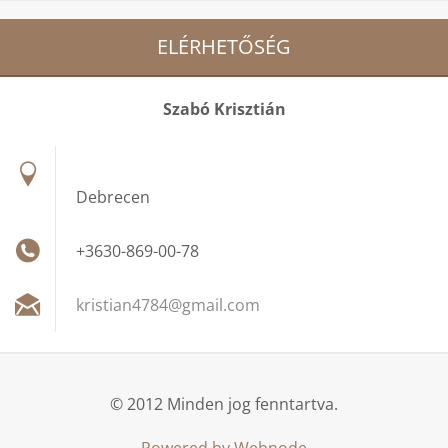
ELÉRHETŐSÉG
Szabó Krisztián
Debrecen
+3630-869-00-78
kristian
4784@gma
il.com
© 2012 Minden jog fenntartva.
Powered by Webnode