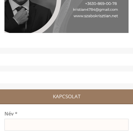
KAPCSOLAT
Név *