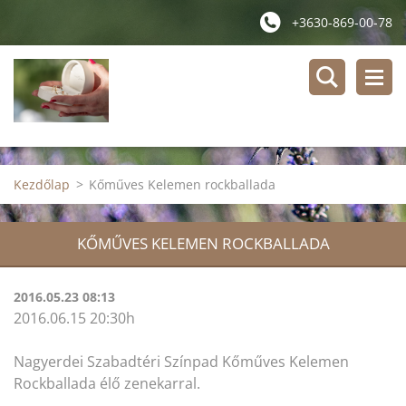
+3630-869-00-78
Kezdőlap
>
Kőműves Kelemen rockballada
KŐMŰVES KELEMEN ROCKBALLADA
2016.05.23 08:13
2016.06.15 20:30h
Nagyerdei Szabadtéri Színpad Kőműves Kelemen
Rockballada élő zenekarral.