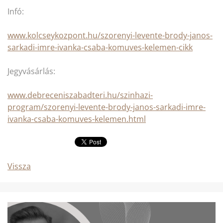
Infó:
www.kolcseykozpont.hu/szorenyi-levente-brody-janos-
sarkadi-imre-ivanka-csaba-komuves-kelemen-cikk
Jegyvásárlás:
www.debreceniszabadteri.hu/szinhazi-
program/szorenyi-levente-brody-janos-sarkadi-imre-
ivanka-csaba-komuves-kelemen.html
Vissza