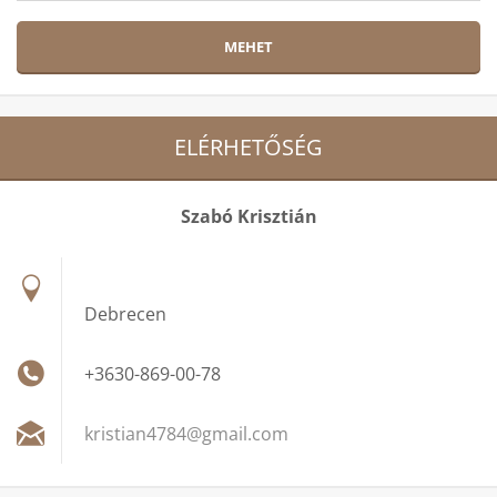
ELÉRHETŐSÉG
Szabó Krisztián
Debrecen
+3630-869-00-78
kristian
4784@gma
il.com