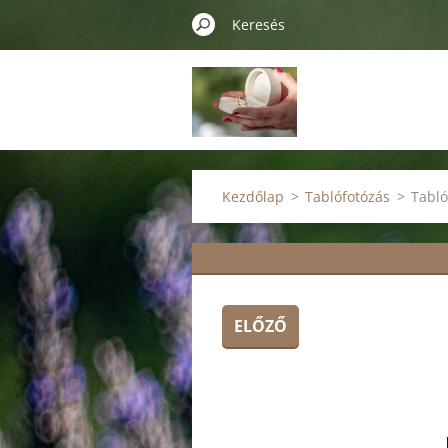
Kezdőlap
>
Tablófotózás
>
Tabló
ELŐZŐ