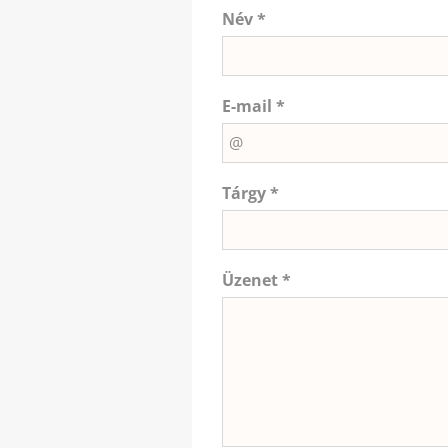
Név *
E-mail *
Tárgy *
Üzenet *