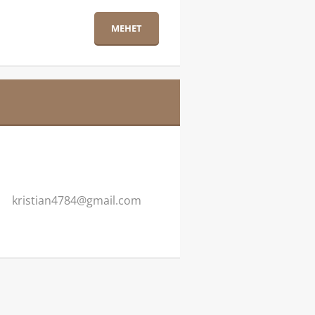
kristian
4784@gma
il.com