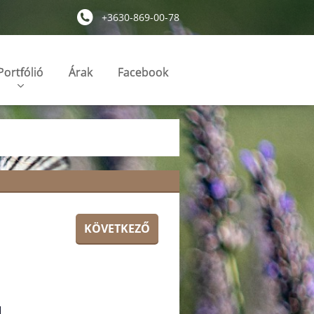
+3630-869-00-78
Portfólió
Árak
Facebook
KÖVETKEZŐ