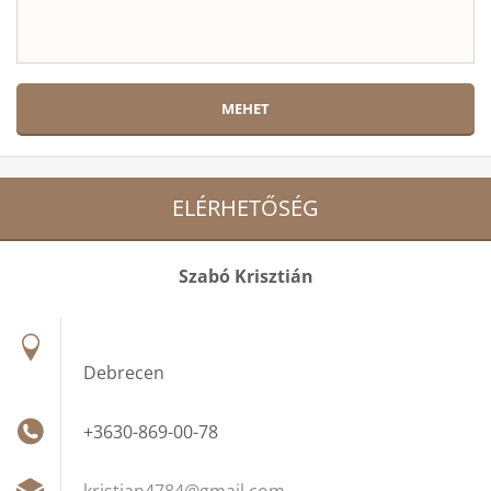
ELÉRHETŐSÉG
Szabó Krisztián
Debrecen
+3630-869-00-78
kristian
4784@gma
il.com