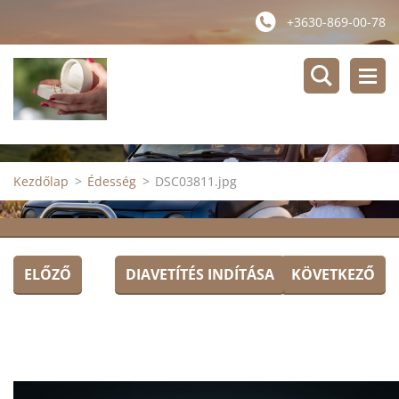
+3630-869-00-78
Kezdőlap
>
Édesség
>
DSC03811.jpg
ELŐZŐ
DIAVETÍTÉS INDÍTÁSA
KÖVETKEZŐ