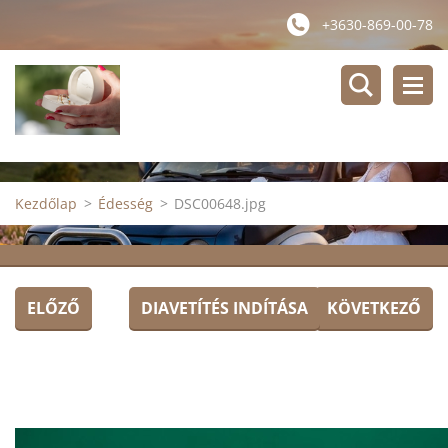
+3630-869-00-78
Kezdőlap
>
Édesség
>
DSC00648.jpg
ELŐZŐ
DIAVETÍTÉS INDÍTÁSA
KÖVETKEZŐ