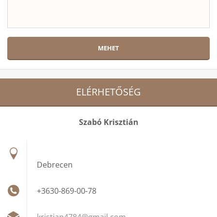
ELÉRHETŐSÉG
Szabó Krisztián
Debrecen
+3630-869-00-78
kristian
4784@gma
il.com